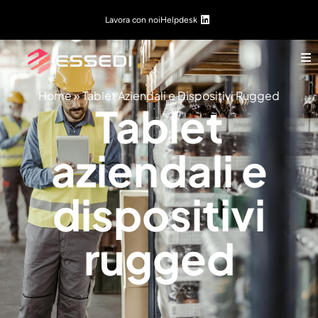
Lavora con noi
Helpdesk
Home
»
Tablet Aziendali e Dispositivi Rugged
Tablet
aziendali e
dispositivi
rugged