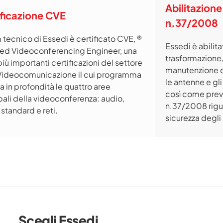
Abilitazione
ificazione CVE
n.37/2008
m tecnico di Essedi è certificato CVE, ®
Essedi è abilitat
ied Videoconferencing Engineer, una
trasformazione,
più importanti certificazioni del settore
manutenzione de
 Videocomunicazione il cui programma
le antenne e gli
a in profondità le quattro aree
così come previ
pali della videoconferenza: audio,
n.37/2008 rigu
 standard e reti.
sicurezza degli
Scegli Essedi.