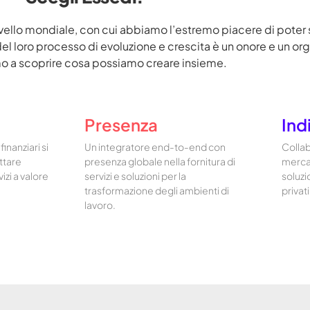
 livello mondiale, con cui abbiamo l’estremo piacere di poter 
del loro processo di evoluzione e crescita è un onore e un or
 a scoprire cosa possiamo creare insieme.
Presenza
Ind
finanziari si
Un integratore end-to-end con
Collab
ttare
presenza globale nella fornitura di
mercat
vizi a valore
servizi e soluzioni per la
soluzi
trasformazione degli ambienti di
privati
lavoro.