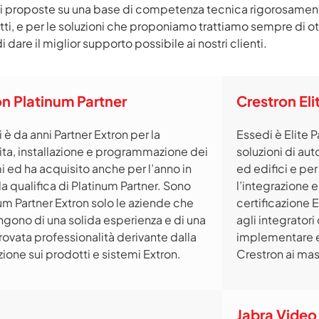
ni proposte su una base di competenza tecnica rigorosamente
otti, e per le soluzioni che proponiamo trattiamo sempre di o
i dare il miglior supporto possibile ai nostri clienti.
on Platinum Partner
Crestron Eli
 è da anni Partner Extron per la
Essedi è Elite P
ita, installazione e programmazione dei
soluzioni di aut
i ed ha acquisito anche per l’anno in
ed edifici e pe
la qualifica di Platinum Partner. Sono
l’integrazione e
um Partner Extron solo le aziende che
certificazione 
gono di una solida esperienza e di una
agli integrator
vata professionalità derivante dalla
implementare e
ione sui prodotti e sistemi Extron.
Crestron ai mass
Jabra Video