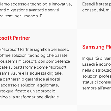
iamo accesso a tecnologie innovative,
Essedi è stata 
nti di gestione avanzati e servizi
consecutivi, mig
alizzati per il mondo IT.
osoft Partner
Samsung Pla
 Microsoft Partner significa per Essedi
offrire soluzioni tecnologiche basate
In qualità di S
ecosistema Microsoft, con competenze
Essedi è riconos
icate su piattaforme come Microsoft
nella distribuzi
eams, Azure e la sicurezza digitale.
soluzioni prof
 partnership garantisce ai nostri
status ci conse
i accesso a soluzioni aggiornate,
sempre all’ava
to qualificato e un approccio
gico alla trasformazione digitale.