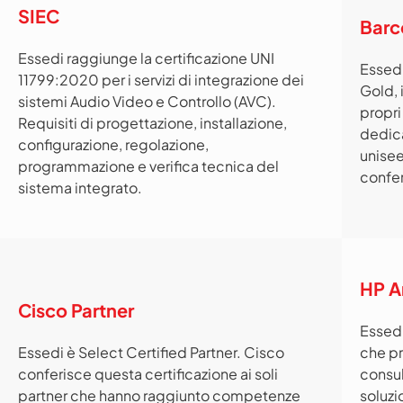
SIEC
Barc
Essedi raggiunge la certificazione UNI
Essedi
11799:2020 per i servizi di integrazione dei
Gold, i
sistemi Audio Video e Controllo (AVC).
propri
Requisiti di progettazione, installazione,
dedica
configurazione, regolazione,
unisee
programmazione e verifica tecnica del
confer
sistema integrato.
HP A
Cisco Partner
Essedi
Essedi è Select Certified Partner. Cisco
che pr
conferisce questa certificazione ai soli
consul
partner che hanno raggiunto competenze
soluzi