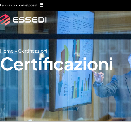
Lavora con noi
Helpdesk
Home
»
Certificazioni
Certificazioni