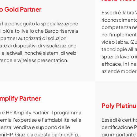
o Gold Partner
Essedi è Jabra 
riconoscimento 
 ha conseguito la specializzazione
competenza nel
l più alto livello che Barco riserva a
nell’implementa
 partner autorizzati di soluzioni
video Jabra. Qu
te ai dispositivi di visualizzazione
tecnologie all’a
 e ledwall, nonchè sistemi di web
spazi di lavoro 
ence e wireless presentation.
efficace, in lin
aziende moder
mplify Partner
Poly Platin
 è HP Amplify Partner, il programma
emia l’expertise e l’affidabilità nella
Essedi è certifi
enza, vendita e supporto delle
certificazione 
oni HP. Grazie a questa partnership,
più importante 