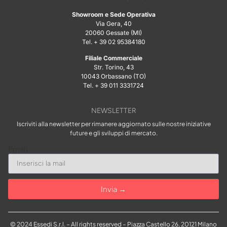
Showroom e Sede Operativa
Via Gera, 40
20060 Gessate (MI)
Tel. + 39 02 95384180
Filiale Commerciale
Str. Torino, 43
10043 Orbassano (TO)
Tel. + 39 011 3331724
NEWSLETTER
Iscriviti alla newsletter per rimanere aggiornato sulle nostre iniziative
future e gli sviluppi di mercato.
Email
Invia →
© 2024 Essedi S.r.l. – All rights reserved – Piazza Castello 26, 20121 Milano